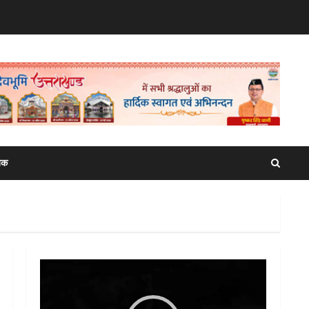
िक
Video
Player