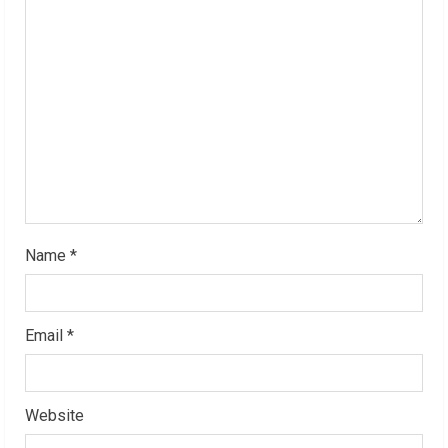
a
d
i
n
g
Name
*
Email
*
Website