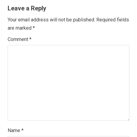
u
Leave a Reply
e
Your email address will not be published.
Required fields
R
are marked
*
Comment
*
e
a
d
i
n
g
Name
*