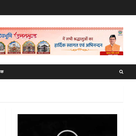
िक
Video
Player