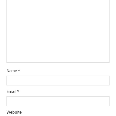
e
a
d
i
n
g
Name
*
Email
*
Website