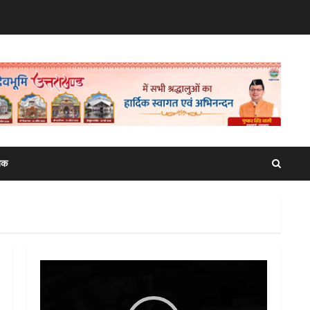
िक
Video
Player