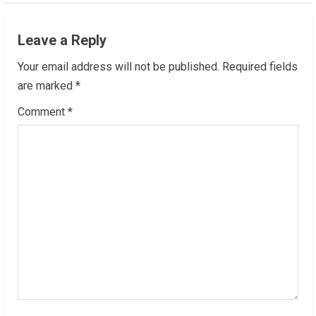
n
Leave a Reply
u
Your email address will not be published.
Required fields
e
are marked
*
R
Comment
*
e
a
d
i
n
g