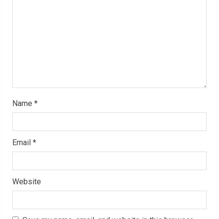
d
i
n
g
Name
*
Email
*
Website