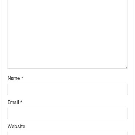
a
d
i
n
g
Name
*
Email
*
Website