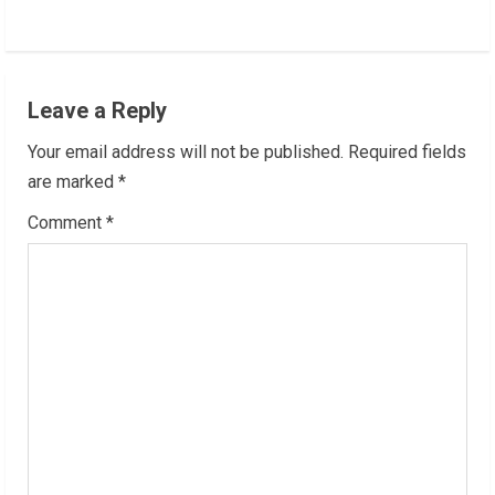
i
n
Leave a Reply
u
Your email address will not be published.
Required fields
e
are marked
*
R
Comment
*
e
a
d
i
n