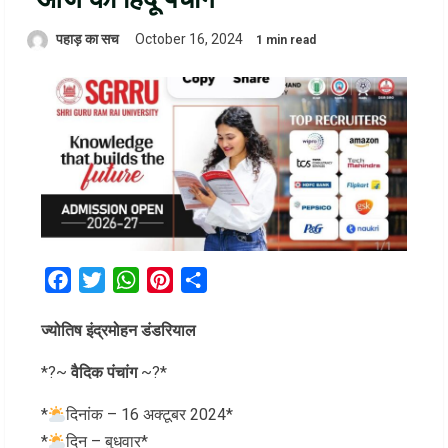
पहाड़ का सच
October 16, 2024
1 min read
Facebook
Twitter
WhatsApp
Pinterest
Share
ज्योतिष इंद्रमोहन डंडरियाल
*?~
वैदिक पंचांग
~?*
*
दिनांक – 16 अक्टूबर 2024*
*
दिन – बुधवार*