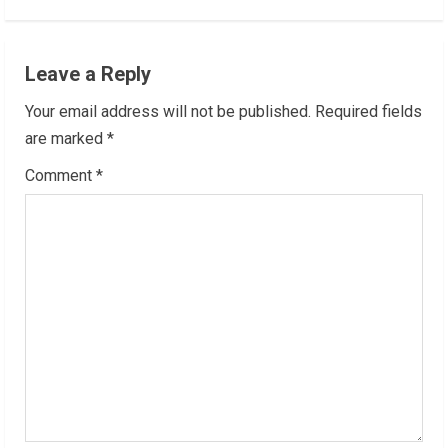
n
u
Leave a Reply
e
Your email address will not be published.
Required fields
R
are marked
*
Comment
*
e
a
d
i
n
g