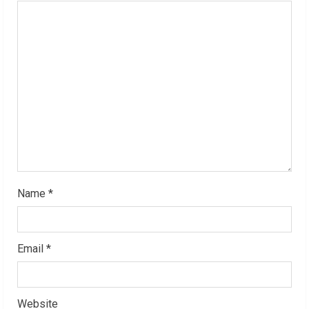
e
a
d
i
n
g
Name
*
Email
*
Website