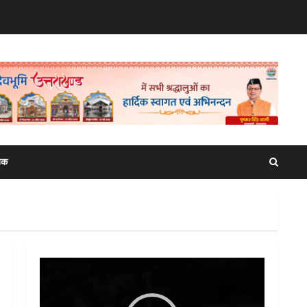
िक
Video
Player