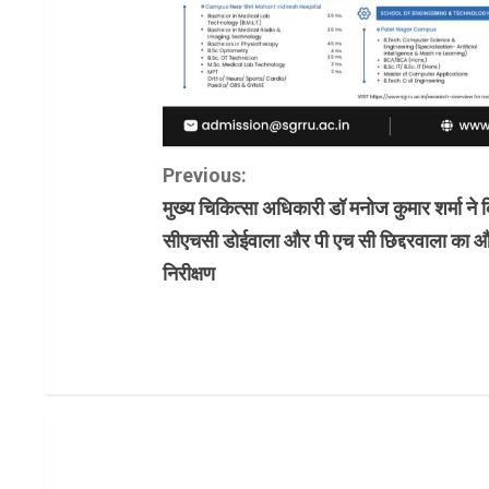
C
Previous:
मुख्य चिकित्सा अधिकारी डॉ मनोज कुमार शर्मा ने 
o
सीएचसी डोईवाला और पी एच सी छिद्दरवाला का
n
निरीक्षण
t
i
n
u