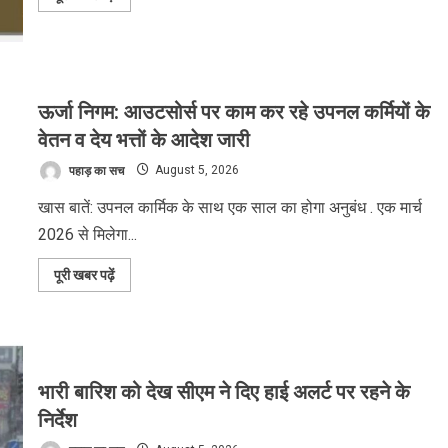
more
about
30
सितंबर
तक
पूरी
तरह
निर्मित
ऊर्जा निगम: आउटसोर्स पर काम कर रहे उपनल कर्मियों के
हो
जाएंगे
वेतन व देय भत्तों के आदेश जारी
सभी
पीएम
पहाड़ का सच
August 5, 2026
आवास
,
6,464
खास बातें: उपनल कार्मिक के साथ एक साल का होगा अनुबंध . एक मार्च
आवासों
का
2026 से मिलेगा...
निर्माण
कार्य
पूरा
Read
पूरी खबर पढ़ें
more
about
ऊर्जा
निगम:
आउटसोर्स
पर
काम
कर
भारी बारिश को देख सीएम ने दिए हाई अलर्ट पर रहने के
रहे
उपनल
निर्देश
कर्मियों
के