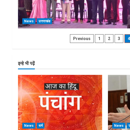
News
उत्तराखंड
Posts
Previous
1
2
3
4
pagination
इन्हे भी पढ़ें
News
धर्म
News
उ