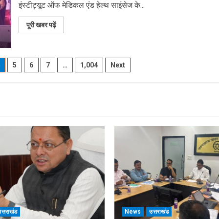
इंस्टीट्यूट ऑफ मेडिकल एंड हेल्थ साइंसेज के...
Read
पूरी खबर पढ़ें
more
about
डॉ.
पंकज
गर्ग
5
6
7
…
1,004
Next
एसोसिएशन
ऑफ
ब्रेस्ट
सर्जन्स
ऑफ
इंडिया
के
निदेशक
(शिक्षा),
उत्तर
क्षेत्र
निर्वाचित
त्तराखंड
News
उत्तराखंड