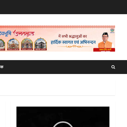
िक
Video
Player