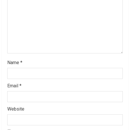
d
i
n
g
Name
*
Email
*
Website