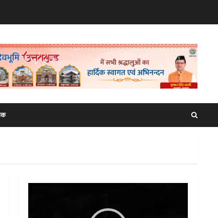
िक
Video
Player