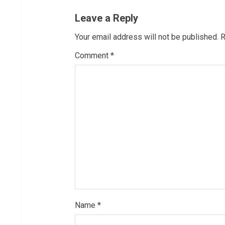
u
Leave a Reply
e
Your email address will not be published.
R
R
Comment
*
e
a
d
i
n
g
Name
*