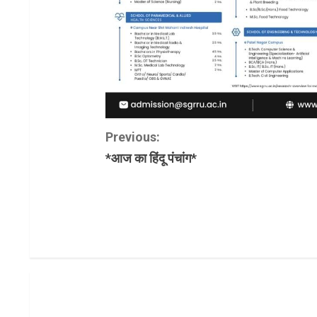
C
Previous:
*आज का हिंदू पंचांग*
o
n
t
i
n