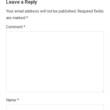
Leave a Reply
u
Your email address will not be published.
Required fields
e
are marked
*
R
Comment
*
e
a
d
i
n
g
Name
*