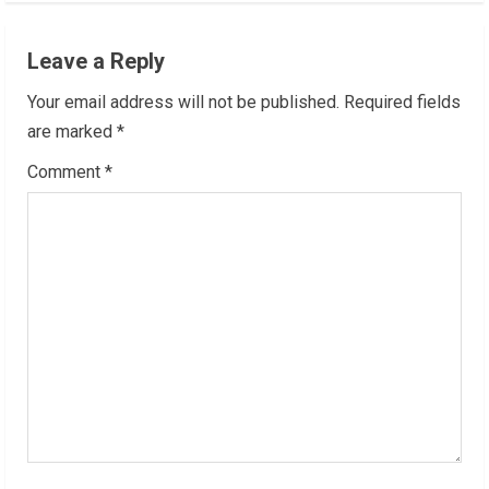
n
Leave a Reply
u
Your email address will not be published.
Required fields
e
are marked
*
R
Comment
*
e
a
d
i
n
g