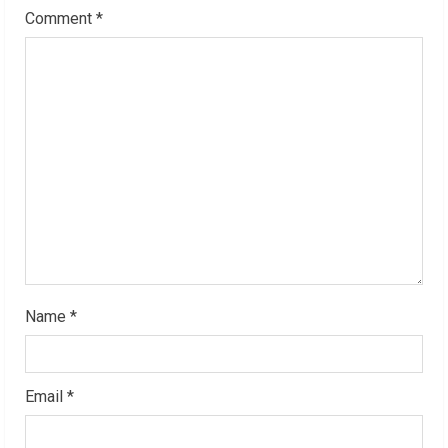
Comment
*
e
a
d
i
n
g
Name
*
Email
*