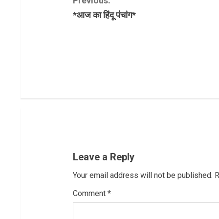
C
Previous:
*आज का हिंदू पंचांग*
o
n
t
i
n
u
e
Leave a Reply
R
Your email address will not be published.
R
e
Comment
*
a