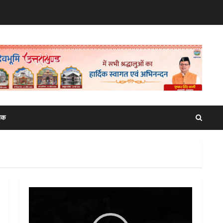
िक
Video
Player