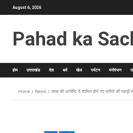
Skip
August 6, 2026
to
content
Pahad ka Sac
होम
उत्तराखंड
देश
धर्म
खेल
पर्यटन
मनोरंजन
र
Home
News
चाचा की अंत्येष्टि में शामिल होने गए भतीजे की पहाड़ी 