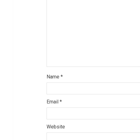
d
i
n
g
Name
*
Email
*
Website