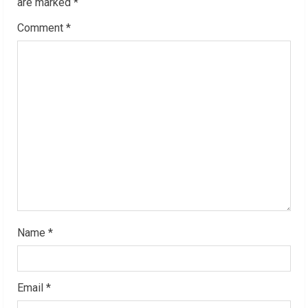
are marked
*
e
Comment
*
R
e
a
d
i
n
g
Name
*
Email
*