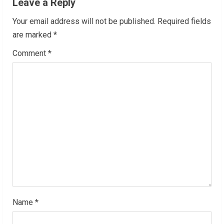
n
Leave a Reply
u
Your email address will not be published.
Required fields
are marked
*
e
Comment
*
R
e
a
d
i
n
g
Name
*