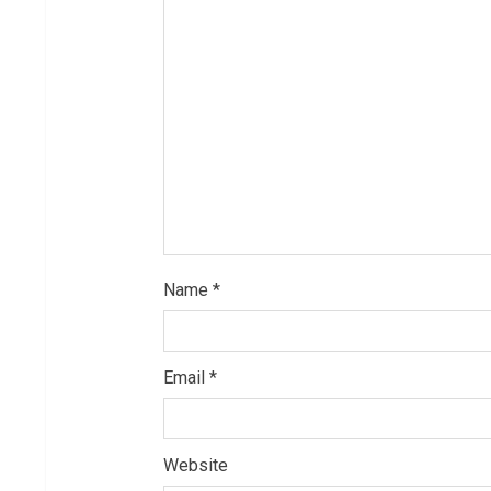
a
d
i
n
g
Name
*
Email
*
Website