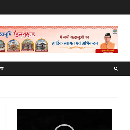
िक
Video
Player