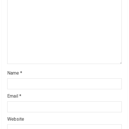
a
d
i
n
g
Name
*
Email
*
Website