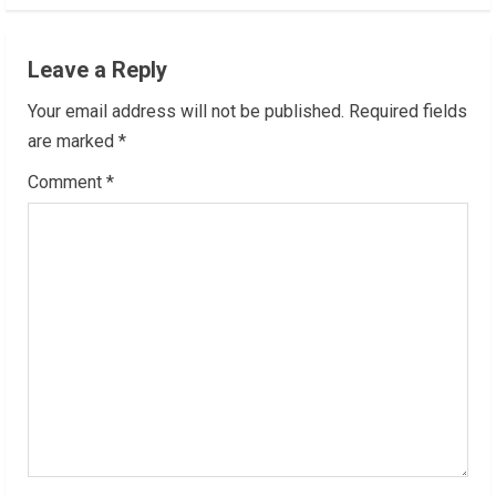
n
u
Leave a Reply
e
Your email address will not be published.
Required fields
R
are marked
*
Comment
*
e
a
d
i
n
g