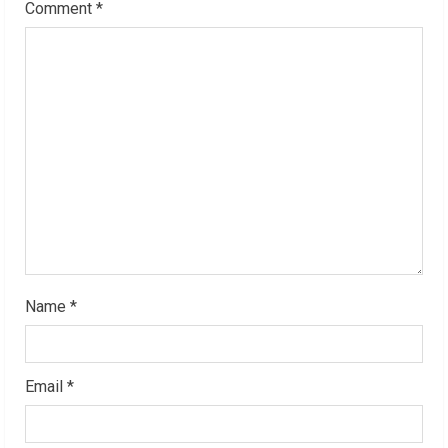
Comment
*
R
e
a
d
i
n
g
Name
*
Email
*