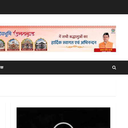
िक
Video
Player