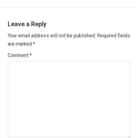
i
n
Leave a Reply
u
Your email address will not be published.
Required fields
e
are marked
*
R
Comment
*
e
a
d
i
n
g