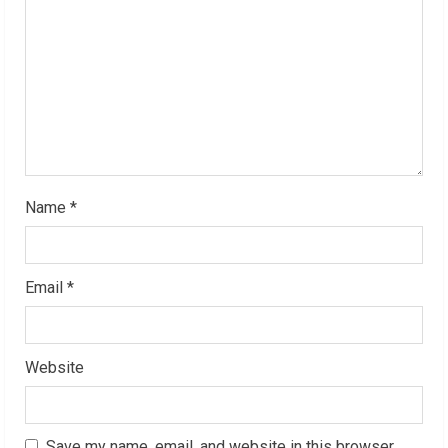
d
i
n
g
Name
*
Email
*
Website
Save my name, email, and website in this browser