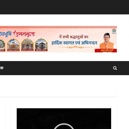
िक
Video
Player