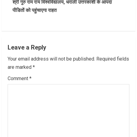
श्री गुरु राम राय विश्वविद्यालय, धराली उत्तरकाशी के आपदा
t
पीडितों को पहुंचाएगा राहत
i
n
u
Leave a Reply
e
Your email address will not be published.
Required fields
R
are marked
*
Comment
*
e
a
d
i
n