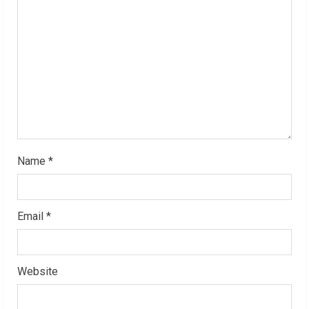
a
d
i
n
g
Name
*
Email
*
Website