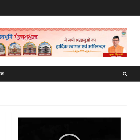
िक
Video
Player