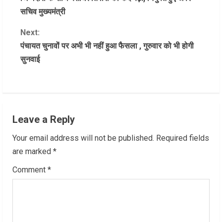
o
सचिव मुख्यमंत्री
n
Next:
पंचायत चुनावों पर अभी भी नहीं हुआ फैसला , गुरुवार को भी होगी
t
सुनवाई
i
n
u
Leave a Reply
e
Your email address will not be published.
Required fields
R
are marked
*
Comment
*
e
a
d