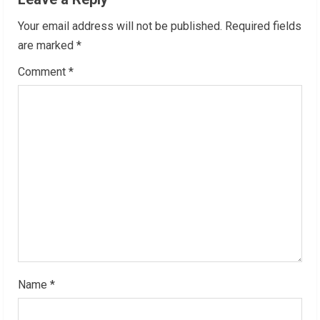
u
Your email address will not be published.
Required fields
e
are marked
*
R
Comment
*
e
a
d
i
n
g
Name
*