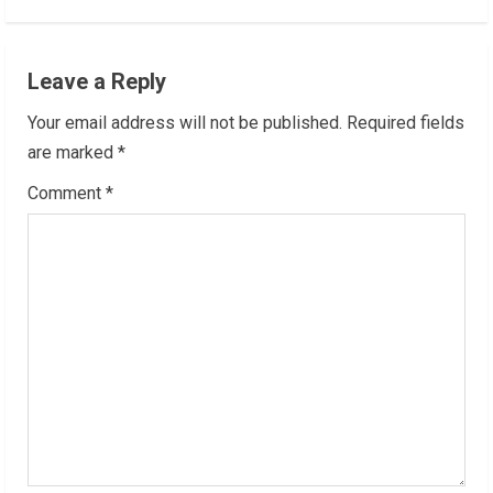
i
n
Leave a Reply
u
Your email address will not be published.
Required fields
e
are marked
*
R
Comment
*
e
a
d
i
n
g