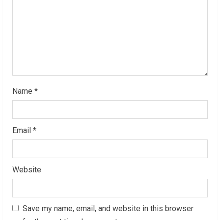
d
i
n
g
Name
*
Email
*
Website
Save my name, email, and website in this browser