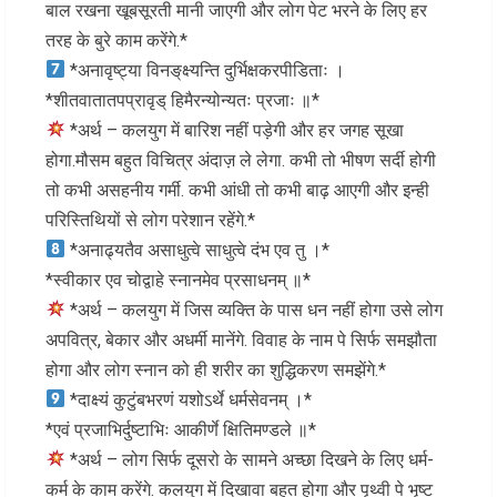
बाल रखना खूबसूरती मानी जाएगी और लोग पेट भरने के लिए हर
तरह के बुरे काम करेंगे.*
*अनावृष्ट्या विनङ्‌क्ष्यन्ति दुर्भिक्षकरपीडिताः ।
*शीतवातातपप्रावृड् हिमैरन्योन्यतः प्रजाः ॥*
*अर्थ – कलयुग में बारिश नहीं पड़ेगी और हर जगह सूखा
होगा.मौसम बहुत विचित्र अंदाज़ ले लेगा. कभी तो भीषण सर्दी होगी
तो कभी असहनीय गर्मी. कभी आंधी तो कभी बाढ़ आएगी और इन्ही
परिस्तिथियों से लोग परेशान रहेंगे.*
*अनाढ्यतैव असाधुत्वे साधुत्वे दंभ एव तु ।*
*स्वीकार एव चोद्वाहे स्नानमेव प्रसाधनम् ॥*
*अर्थ – कलयुग में जिस व्यक्ति के पास धन नहीं होगा उसे लोग
अपवित्र, बेकार और अधर्मी मानेंगे. विवाह के नाम पे सिर्फ समझौता
होगा और लोग स्नान को ही शरीर का शुद्धिकरण समझेंगे.*
*दाक्ष्यं कुटुंबभरणं यशोऽर्थे धर्मसेवनम् ।*
*एवं प्रजाभिर्दुष्टाभिः आकीर्णे क्षितिमण्डले ॥*
*अर्थ – लोग सिर्फ दूसरो के सामने अच्छा दिखने के लिए धर्म-
कर्म के काम करेंगे. कलयुग में दिखावा बहुत होगा और पृथ्वी पे भृष्ट