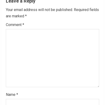
Leave a Reply
e
Your email address will not be published.
Required fields
R
are marked
*
Comment
*
e
a
d
i
n
g
Name
*