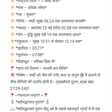
*राष्ट्रीय तिथि – 1 ज्येष्ठ मास*
*मास – अधिक ज्येष्ठ*
*पक्ष – शुक्ल*
*तिथि – षष्ठी सुबह 06:24 तक तत्पश्चात सप्तमी*
*नक्षत्र – अश्लेशा 23 मई रात्रि 02:08 तक तत्पश्चात मघा*
*योग – वृद्धि सुबह 08:19 तक तत्पश्चात ध्रुव*
*राहुकाल – सुबह 10:31 से दोपहर 12:14 तक*
*सूर्योदय – 05:21*
*सूर्यास्त – 07:08*
*दिशाशूल – पश्चिम दिशा में*
*व्रत पर्व विवरण – सप्तमी क्षय तिथि*
*विशेष – षष्ठी को नीम की पत्ती, फल या दातुन मुँह में डालने से
नीच योनियों की प्राप्ति होती है। (ब्रह्मवैवर्त पुराण, ब्रह्म खंडः
27.29-34)*
~*सनातन पंचांग* ~
*श्रीमद्भागवत पुराण*
*श्रीमद्भागवत पुराण हिंदू धर्म के सबसे महत्वपूर्ण ग्रंथों में से एक