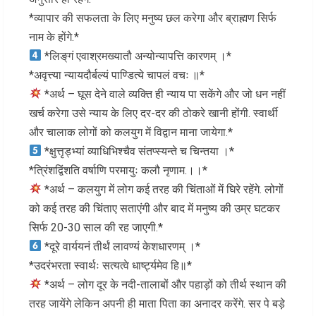
*व्यापार की सफलता के लिए मनुष्य छल करेगा और ब्राह्मण सिर्फ
नाम के होंगे.*
*लिङ्‌गं एवाश्रमख्यातौ अन्योन्यापत्ति कारणम् ।*
*अवृत्त्या न्यायदौर्बल्यं पाण्डित्ये चापलं वचः ॥*
*अर्थ – घूस देने वाले व्यक्ति ही न्याय पा सकेंगे और जो धन नहीं
खर्च करेगा उसे न्याय के लिए दर-दर की ठोकरे खानी होंगी. स्वार्थी
और चालाक लोगों को कलयुग में विद्वान माना जायेगा.*
*क्षुत्तृड्भ्यां व्याधिभिश्चैव संतप्स्यन्ते च चिन्तया ।*
*त्रिंशद्विंशति वर्षाणि परमायुः कलौ नृणाम.।।*
*अर्थ – कलयुग में लोग कई तरह की चिंताओं में घिरे रहेंगे. लोगों
को कई तरह की चिंताए सताएंगी और बाद में मनुष्य की उम्र घटकर
सिर्फ 20-30 साल की रह जाएगी.*
*दूरे वार्ययनं तीर्थं लावण्यं केशधारणम् ।*
*उदरंभरता स्वार्थः सत्यत्वे धार्ष्ट्यमेव हि॥*
*अर्थ – लोग दूर के नदी-तालाबों और पहाड़ों को तीर्थ स्थान की
तरह जायेंगे लेकिन अपनी ही माता पिता का अनादर करेंगे. सर पे बड़े