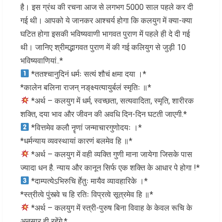
है। इस ग्रंथ की रचना आज से लगभग 5000 साल पहले कर दी
गई थी। आपको ये जानकर आश्चर्य होगा कि कलयुग में क्या-क्या
घटित होगा इसकी भविष्यवाणी भागवत पुराण में पहले ही दे दी गई
थी। जानिए श्रीमद्भागवत पुराण में की गई कलियुग से जुड़ी 10
भविष्यवाणियां..*
*ततश्चानुदिनं धर्मः सत्यं शौचं क्षमा दया ।*
*कालेन बलिना राजन् नङ्‌क्ष्यत्यायुर्बलं स्मृतिः ॥*
*अर्थ – कलयुग में धर्म, स्वच्छता, सत्यवादिता, स्मृति, शारीरक
शक्ति, दया भाव और जीवन की अवधि दिन-दिन घटती जाएगी.*
*वित्तमेव कलौ नॄणां जन्माचारगुणोदयः ।*
*धर्मन्याय व्यवस्थायां कारणं बलमेव हि ॥*
*अर्थ – कलयुग में वही व्यक्ति गुणी माना जायेगा जिसके पास
ज्यादा धन है. न्याय और कानून सिर्फ एक शक्ति के आधार पे होगा !*
*दाम्पत्येऽभिरुचि र्हेतुः मायैव व्यावहारिके ।*
*स्त्रीत्वे पुंस्त्वे च हि रतिः विप्रत्वे सूत्रमेव हि ॥*
*अर्थ – कलयुग में स्त्री-पुरुष बिना विवाह के केवल रूचि के
अनुसार ही रहेंगे.*