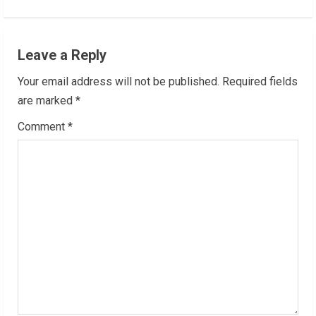
i
n
Leave a Reply
u
Your email address will not be published.
Required fields
e
are marked
*
R
Comment
*
e
a
d
i
n
g