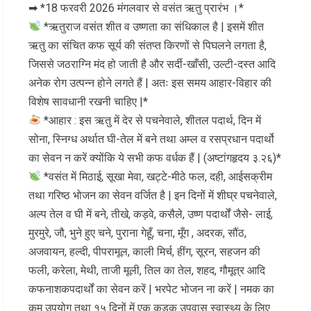
➡ *18 फरवरी 2026 मंगलवार से वसंत ऋतु प्रारंभ ।*
*ऋतुराज वसंत शीत व उष्णता का संधिकाल है | इसमें शीत
ऋतु का संचित कफ सूर्य की संतप्त किरणों से पिघलने लगता है,
जिससे जठराग्नि मंद हो जाती है और सर्दी-खाँसी, उल्टी-दस्त आदि
अनेक रोग उत्पन्न होने लगते हैं | अतः इस समय आहार-विहार की
विशेष सावधानी रखनी चाहिए |*
*आहार : इस ऋतु में देर से पचनेवाले, शीतल पदार्थ, दिन में
सोना, स्निग्ध अर्थात घी-तेल में बने तथा अम्ल व रसप्रधान पदार्थो
का सेवन न करें क्योंकि ये सभी कफ वर्धक हैं | (अष्टांगहृदय ३.२६)*
*वसंत में मिठाई, सूखा मेवा, खट्टे-मीठे फल, दही, आईसक्रीम
तथा गरिष्ठ भोजन का सेवन वर्जित है | इन दिनों में शीघ्र पचनेवाले,
अल्प तेल व घी में बने, तीखे, कड़वे, कसैले, उष्ण पदार्थों जैसे- लाई,
मुरमुरे, जौ, भुने हुए चने, पुराना गेहूँ, चना, मूँग , अदरक, सौंठ,
अजवायन, हल्दी, पीपरामूल, काली मिर्च, हींग, सूरन, सहजन की
फली, करेला, मेथी, ताजी मूली, तिल का तेल, शहद, गौमूत्र आदि
कफनाशकपदार्थों का सेवन करें | भरपेट भोजन ना करें | नमक का
कम उपयोग तथा १५ दिनों में एक कड़क उपवास स्वास्थ्य के लिए