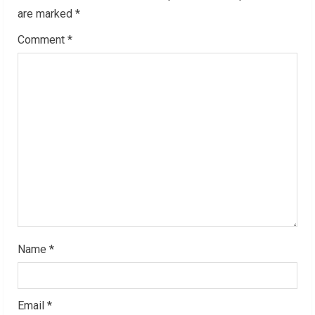
R
are marked
*
Comment
*
e
a
d
i
n
g
Name
*
Email
*