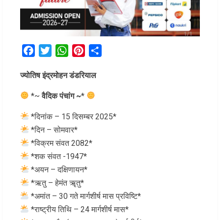
Facebook
Twitter
WhatsApp
Pinterest
Share
ज्योतिष इंद्रमोहन डंडरियाल
*~
वैदिक पंचांग ~
*
*दिनांक – 15 दिसम्बर 2025*
*दिन – सोमवार*
*विक्रम संवत 2082*
*शक संवत -1947*
*अयन – दक्षिणायन*
*ऋतु – हेमंत ॠतु*
*अमांत – 30 गते मार्गशीर्ष मास प्रविष्टि*
*राष्ट्रीय तिथि – 24 मार्गशीर्ष मास*