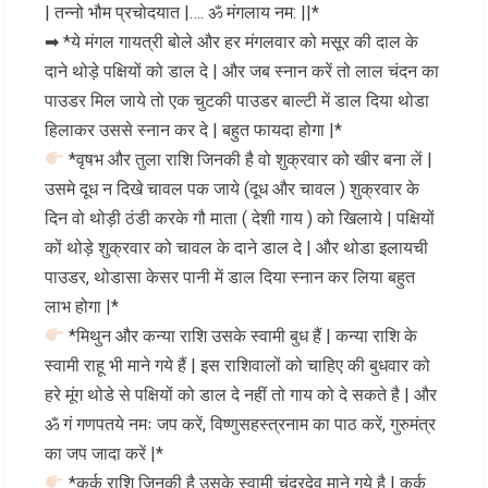
| तन्नो भौम प्रचोदयात |…. ॐ मंगलाय नम: ||*
➡ *ये मंगल गायत्री बोले और हर मंगलवार को मसूर की दाल के
दाने थोड़े पक्षियों को डाल दे | और जब स्नान करें तो लाल चंदन का
पाउडर मिल जाये तो एक चुटकी पाउडर बाल्टी में डाल दिया थोडा
हिलाकर उससे स्नान कर दे | बहुत फायदा होगा |*
*वृषभ और तुला राशि जिनकी है वो शुक्रवार को खीर बना लें |
उसमे दूध न दिखे चावल पक जाये (दूध और चावल ) शुक्रवार के
दिन वो थोड़ी ठंडी करके गौ माता ( देशी गाय ) को खिलाये | पक्षियों
कों थोड़े शुक्रवार को चावल के दाने डाल दे | और थोडा इलायची
पाउडर, थोडासा केसर पानी में डाल दिया स्नान कर लिया बहुत
लाभ होगा |*
*मिथुन और कन्या राशि उसके स्वामी बुध हैं | कन्या राशि के
स्वामी राहू भी माने गये हैं | इस राशिवालों को चाहिए की बुधवार को
हरे मूंग थोडे से पक्षियों को डाल दे नहीं तो गाय को दे सकते है | और
ॐ गं गणपतये नमः जप करें, विष्णुसहस्त्रनाम का पाठ करें, गुरुमंत्र
का जप जादा करें |*
*कर्क राशि जिनकी है उसके स्वामी चंद्रदेव माने गये है | कर्क