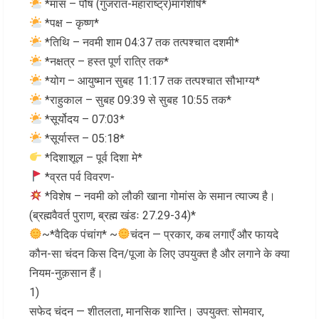
*मास – पौष (गुजरात-महाराष्ट्र)मार्गशीर्ष*
*पक्ष – कृष्ण*
*तिथि – नवमी शाम 04:37 तक तत्पश्चात दशमी*
*नक्षत्र – हस्त पूर्ण रात्रि तक*
*योग – आयुष्मान सुबह 11:17 तक तत्पश्चात सौभाग्य*
*राहुकाल – सुबह 09:39 से सुबह 10:55 तक*
*सूर्योदय – 07:03*
*सूर्यास्त – 05:18*
*दिशाशूल – पूर्व दिशा मे*
*व्रत पर्व विवरण-
*विशेष – नवमी को लौकी खाना गोमांस के समान त्याज्य है।
(ब्रह्मवैवर्त पुराण, ब्रह्म खंडः 27.29-34)*
~*वैदिक पंचांग* ~
चंदन — प्रकार, कब लगाएँ और फायदे
कौन-सा चंदन किस दिन/पूजा के लिए उपयुक्त है और लगाने के क्या
नियम-नुक़सान हैं।
1)
सफेद चंदन — शीतलता, मानसिक शान्ति। उपयुक्त: सोमवार,