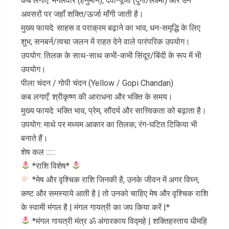
कब लगाएँ: मंगलवार (हनुमान), देवी-पूजा (दुर्गा/लक्ष्मी) और उन
अवसरों पर जहाँ शक्ति/ऊर्जा माँगी जाती है।
मुख्य फायदे: साहस व पराक्रम बढ़ाने का भाव, धन-समृद्धि के लिए
शुभ; सनबर्न/त्वचा जलन में राहत देने वाले पारंपरिक उपयोग।
उपयोग: तिलक के साथ-साथ कभी-कभी सिंदूर/बिंदी के रूप में भी
उपयोग।
पीला चंदन / गोपी चंदन (Yellow / Gopi Chandan)
कब लगाएँ: श्रीकृष्ण की आराधना और भक्ति के समय।
मुख्य फायदे: भक्ति भाव, प्रेम, सौंदर्य और सात्त्विकता को बढ़ाता है।
उपयोग: माथे पर मध्यम आकार का तिलक; रंग-घटित टिकिया भी
बनाते हैं।
शेष कल ::::::
*राशि विशेष*
*मेष और वृश्चिक राशि जिनकी है, उनके जीवन में अगर विघ्न,
कष्ट और समस्याये आती है | तो उनको चाहिए मेष और वृश्चिक राशि
के स्वामी मंगल है | मंगल गायत्री का जप किया करें |*
*मंगल गायत्री मंत्र ॐ अंगारकाय विद्महे | शक्तिहस्ताय धीमहि