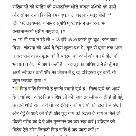
राशिवालों को चाहिए की यथाशक्ति थोड़े चावल पक्षियों को डाले
और सोमवार को शिवलिंग पर दूध, जल चढ़ाकर मंत्र बोले –*
*ॐ त्रयम्बकं यजामहे सुगंधिं पुष्टिवर्धनम् उर्व्वारुकमिव
बन्धानान्मृत्यो मृक्षीय मामृतात् ।*
➡ *ये भी याद न रहे तो – ॐ हरि ॐ ॐ करते हुए दूध , जल चढ़ा
दिया | चंद्रमा को अर्घ्य दे दिया शुक्ल पक्ष में , दूज से पूनम तक अगर
न कर पायें तो हर पूनम को दें चद्रंमा को अर्घ्य और मन में बोले की
भगवान ने गीता में अपने कहाँ है – नक्षत्र का अधिपति मैं ही हूँ मेरा
अर्घ्य स्वीकार करों और मेरे जीवन में दुःख, दरिद्रता दूर करों, तो
बहुत फायदा होगा |*
*
सिंह राशि जिनकी है इसके स्वामी सूर्य हैं | नित्य सूर्य को अर्घ्य
देना चाहिए | अगर सिंह राशिवालों को अगर तकलीफ आती है तो गेहूँ
के दाने थोड़े रोज नहीं तो हर रविवार को पक्षियों को डालने चाहिए |
और गेहूँ के आटे की रोटी और गुड़ गाय को खिला दे, गाय न मिले तो
किसी गरीब को दे दे और गुरुमंत्र का जप खूब करें | रविवार को
विशेष ऐसे लोग जिनकी सिंह राशि है जप जादा करें |*