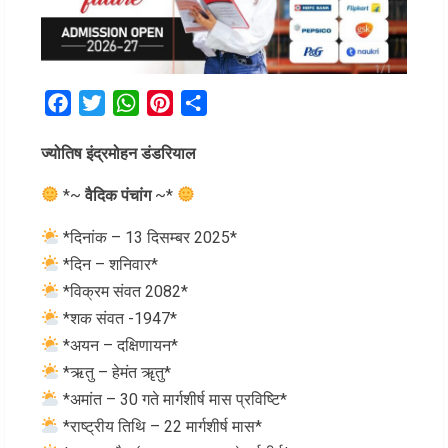
Facebook
Twitter
WhatsApp
Pinterest
Share
ज्योतिष इंद्रमोहन डंडरियाल
*~
वैदिक पंचांग
~*
*दिनांक – 13 दिसम्बर 2025*
*दिन – शनिवार*
*विक्रम संवत 2082*
*शक संवत -1947*
*अयन – दक्षिणायन*
*ऋतु – हेमंत ॠतु*
*अमांत – 30 गते मार्गशीर्ष मास प्रविष्टि*
*राष्ट्रीय तिथि – 22 मार्गशीर्ष मास*