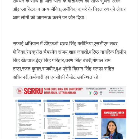
संवर्धन के साथ ही आस-पास के वातावरण को साफ सुथरा रखने
औऱ प्लास्टिक व अन्य जैविक,अजैविक कचरे के निस्तारण को लेकर
आम लोगों को जागरूक करने पर जोर दिया।
सफाई अभियान में डीएफओ ध्रुव सिंह मर्ताेलिया,एसडीएम सदर
मोनिका,रेडक्रॉस चैयरमैन संजय शाह जगाती,वरिष्ठ नागरिक दिलीप
सिंह खेतवाल,इंद्र सिंह परिहार,चरण सिंह बघरी,गोपाल राम
टम्टा,रजत कुमार,राजवीर,वृक्ष प्रेमी किशन सिंह मलड़ा सहित
अधिकारी,कर्मचारी एवं एनसीसी कैडेट उपस्थित रहे।