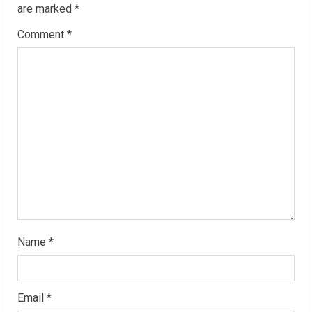
R
are marked
*
Comment
*
e
a
d
i
n
g
Name
*
Email
*