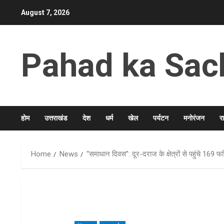
Skip
August 7, 2026
to
content
Pahad ka Sac
होम
उत्तराखंड
देश
धर्म
खेल
पर्यटन
मनोरंजन
र
Home
News
“समाधान दिवस”: दूर-दराज के क्षेत्रों से पहुंचे 169 