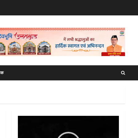
िक
Video
Player