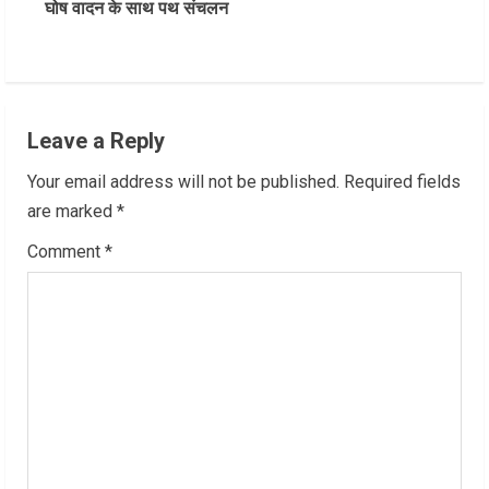
घोष वादन के साथ पथ संचलन
i
n
u
Leave a Reply
e
Your email address will not be published.
Required fields
R
are marked
*
Comment
*
e
a
d
i
n