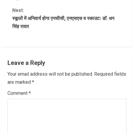
n
Next:
स्कूलों में अनिवार्य होगा एनसीसी, एनएसएस व स्काउटः डाॅ. धन
t
सिंह रावत
i
n
u
Leave a Reply
e
Your email address will not be published.
Required fields
R
are marked
*
Comment
*
e
a
d