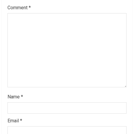
Comment
*
e
a
d
i
n
g
Name
*
Email
*