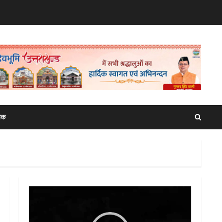
िक
Video
Player