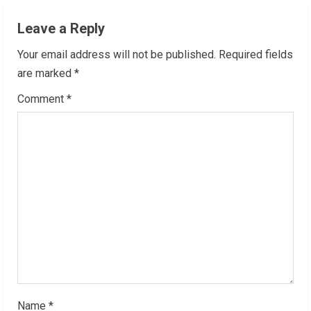
u
Leave a Reply
e
Your email address will not be published.
Required fields
R
are marked
*
Comment
*
e
a
d
i
n
g
Name
*