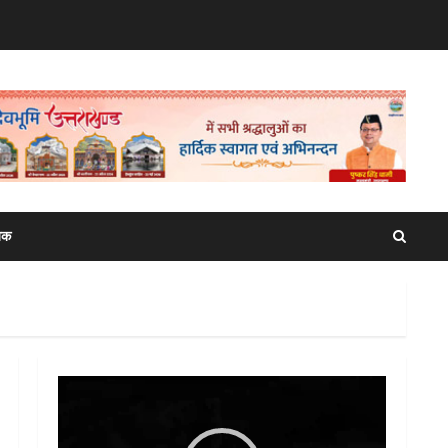
िक
Video
Player